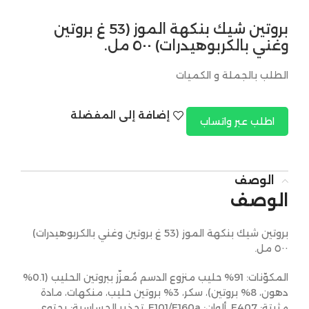
بروتين شيك بنكهة الموز (53 غ بروتين
وغني بالكربوهيدرات) ٥٠٠ مل.
الطلب بالجملة و الكميات
إضافة إلى المفضلة
اطلب عبر واتساب
الوصف
الوصف
بروتين شيك بنكهة الموز (53 غ بروتين وغني بالكربوهيدرات)
٥٠٠ مل.
المكوّنات: 91% حليب منزوع الدسم مُعزّز ببروتين الحليب (0.1%
دهون، 8% بروتين)، سكر، 3% بروتين حليب، منكهات، مادة
مثبتة: E407، ألوان: E101/E160a. تحذير الحساسية: يحتوي