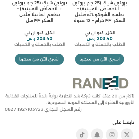
بروتين شيك (25 جم بروتين
بروتين شيك (25 جم بروتين
ب
+ الاحماض الامينية) –
+ الاحماض الامينية) –
بطعم الشوكولاتة قليل
بطعم الفانيلا قليل
بروت
السكر ٣٣٠ جرام – 12 عبوة
السكر٣٣٠ مل
الكل
,
كيو ان تي
الكل
,
كيو ان تي
203.40
ر.س
203.40
ر.س
الط
الطلب بالجملة و الكميات
الطلب بالجملة و الكميات
اشتري الآن من متجرنا
اشتري الآن من متجرنا
لأكثر من 20 عامًا، كانت شركة رنيد التجارية بوابةً رائدةً للمنتجات الغذائية
الأوروبية الفاخرة إلى المملكة العربية السعودية،
رقم السجل التجاري:082711927103723
تابعنا على