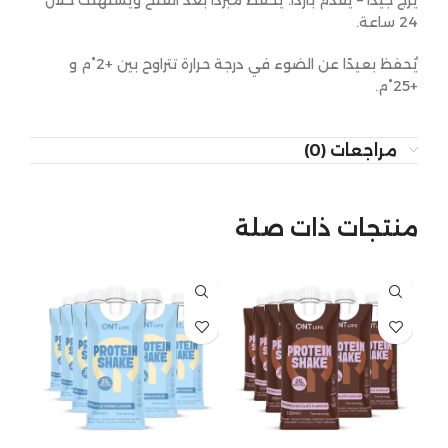
يُرجّ جيدًا – يُقدّم باردًا. يُحفظ مبردًا بعد الفتح ويُستهلك خلال
24 ساعة.
يُحفظ بعيدًا عن الضوء في درجة حرارة تتراوح بين +2°م و
+25°م.
مراجعات (0)
منتجات ذات صلة