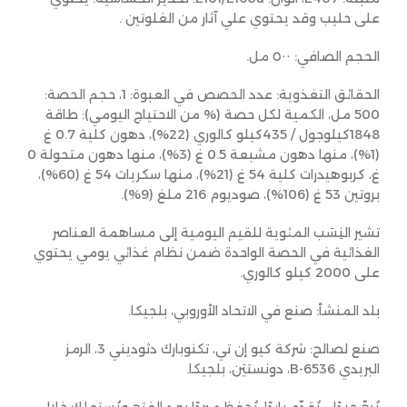
على حليب وقد يحتوي علي آثار من الغلوتين .
الحجم الصافي: ٥٠٠ مل.
الحقائق التغذوية: عدد الحصص في العبوة: 1، حجم الحصة:
500 مل، الكمية لكل حصة (% من الاحتياج اليومي): طاقة
1848كيلوجول / 435كيلو كالوري (22%)، دهون كلية 0.7 غ
(1%)، منها دهون مشبعة 0.5 غ (3%)، منها دهون متحولة 0
غ، كربوهيدرات كلية 54 غ (21%)، منها سكريات 54 غ (60%)،
بروتين 53 غ (106%)، صوديوم 216 ملغ (9%).
تشير النِسَب المئوية للقيم اليومية إلى مساهمة العناصر
الغذائية في الحصة الواحدة ضمن نظام غذائي يومي يحتوي
على 2000 كيلو كالوري.
بلد المنشأ: صنع في الاتحاد الأوروبي، بلجيكا.
صنع لصالح: شركة كيو إن تي، تكنوبارك دثوديني 3، الرمز
البريدي B-6536، دونستيَن، بلجيكا.