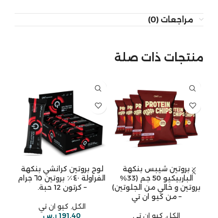
مراجعات (0)
منتجات ذات صلة
بروتين شيبس بنكهة
لوح بروتين كرانشي بنكهة
الباربيكيو 50 جم (33%
الفراولة ٤٠٪ بروتين ٦٥ جرام
بروتين و خالي من الجلوتين)
– كرتون 12 حبة.
– من كيو ان تي
الكل
,
كيو ان تي
الكل
,
كيو ان تي
191.40
ر.س
الط